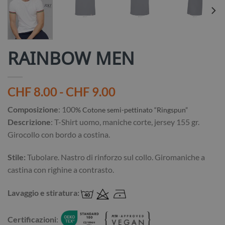
RAINBOW MEN
Fascia
CHF
8.00
-
CHF
9.00
di
Composizione
: 100
% Cotone semi-pettinato “Ringspun”
prezzo:
Descrizione
: T-Shirt uomo, maniche corte, jersey 155 gr.
da
Girocollo con bordo a costina.
CHF 8.00
a
Stile:
Tubolare. Nastro di rinforzo sul collo. Giromaniche a
CHF 9.00
castina con righine a contrasto.
Lavaggio e stiratura:
Certificazioni
: