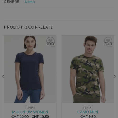
GENERE
Uomo
PRODOTTI CORRELATI
AGGIUNGI
AGGIUNGI
ALLA
ALLA
LISTA DEI
LISTA DEI
DESIDERI
DESIDERI
T-SHIRT
T-SHIRT
MILLENIUM WOMEN
CAMO MEN
Fascia
CHF
10.00
-
CHF
10.50
CHF
9.50