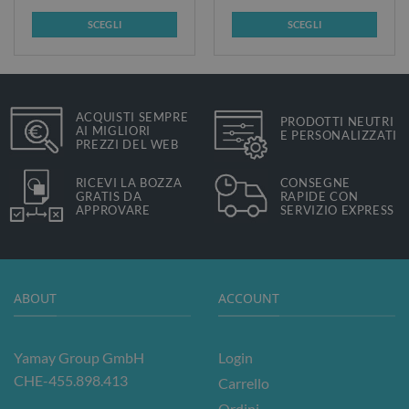
di
prezzo:
SCEGLI
SCEGLI
da
CHF 10.00
Questo
Questo
a
prodotto
prodotto
CHF 10.50
ha
ha
più
più
ACQUISTI SEMPRE
PRODOTTI NEUTRI
varianti.
varianti.
AI MIGLIORI
E PERSONALIZZATI
Le
Le
PREZZI DEL WEB
opzioni
opzioni
possono
possono
RICEVI LA BOZZA
CONSEGNE
GRATIS DA
RAPIDE CON
essere
essere
APPROVARE
SERVIZIO EXPRESS
scelte
scelte
nella
nella
pagina
pagina
del
del
ABOUT
ACCOUNT
prodotto
prodotto
Yamay Group GmbH
Login
CHE-455.898.413
Carrello
Ordini