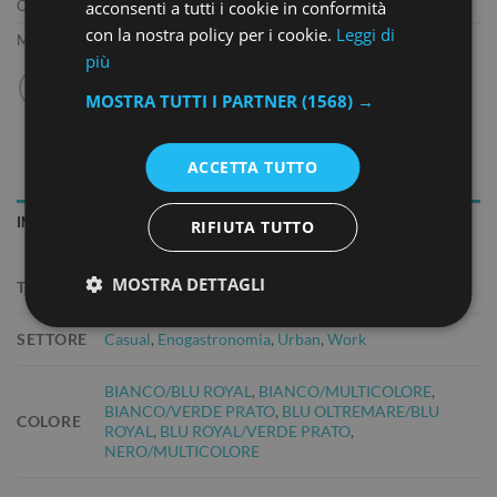
Categoria:
T-SHIRT
acconsenti a tutti i cookie in conformità
con la nostra policy per i cookie.
Leggi di
Marchio:
SOL'S
più
MOSTRA TUTTI I PARTNER
(1568) →
ACCETTA TUTTO
INFORMAZIONI AGGIUNTIVE
RIFIUTA TUTTO
MOSTRA DETTAGLI
TAGLIA
S
,
M
,
L
,
XL
,
XXL
,
3XL
,
4XL
SETTORE
Casual
,
Enogastronomia
,
Urban
,
Work
BIANCO/BLU ROYAL
,
BIANCO/MULTICOLORE
,
BIANCO/VERDE PRATO
,
BLU OLTREMARE/BLU
COLORE
ROYAL
,
BLU ROYAL/VERDE PRATO
,
NERO/MULTICOLORE