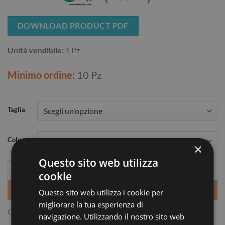
DOWNLOAD PRODUCT PDF
Unità vendibile:
1 Pz
Minimo ordine:
10 Pz
Taglia
Colore
×
Questo sito web utilizza
RAINBOW MEN quantità
cookie
AGGIUNGI AL CARRELLO
Questo sito web utilizza i cookie per
migliorare la tua esperienza di
COD:
3108
navigazione. Utilizzando il nostro sito web