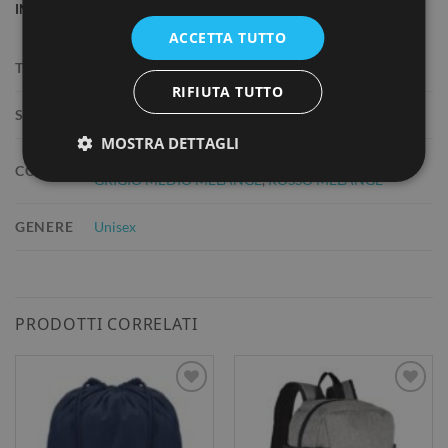
INFORMAZIONI AGGIUNTIVE
ACCETTA TUTTO
TAGLIA
TAGLIA UNICA
RIFIUTA TUTTO
SETTORE
Bags
,
Sport
,
Urban
MOSTRA DETTAGLI
BEIGE MELANGE
,
BLU ERICA
,
DENIM MELANGE
,
COLORE
GRIGIO MEDIO MELANGE
,
ROSSO MELANGE
GENERE
Unisex
PRODOTTI CORRELATI
AGGIUNGI
AGGIUNGI
ALLA
ALLA
LISTA DEI
LISTA DEI