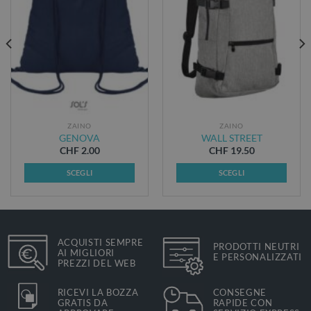
DESIDERI
DESIDERI
ZAINO
ZAINO
GENOVA
WALL STREET
CHF
2.00
CHF
19.50
SCEGLI
SCEGLI
Questo
Questo
prodotto
prodotto
ha
ha
più
più
ACQUISTI SEMPRE
PRODOTTI NEUTRI
varianti.
varianti.
AI MIGLIORI
E PERSONALIZZATI
Le
Le
PREZZI DEL WEB
opzioni
opzioni
possono
possono
RICEVI LA BOZZA
CONSEGNE
GRATIS DA
RAPIDE CON
essere
essere