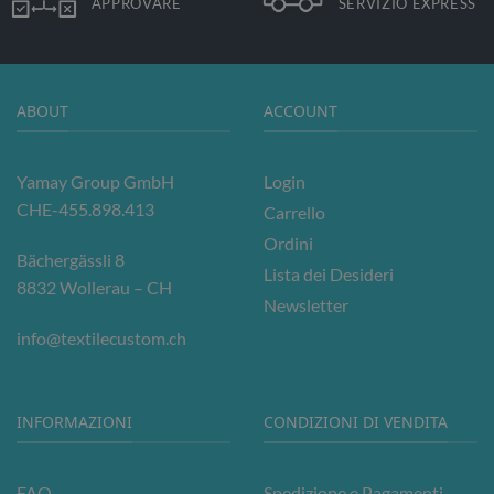
APPROVARE
SERVIZIO EXPRESS
scelte
scelte
nella
nella
pagina
pagina
del
del
ABOUT
ACCOUNT
prodotto
prodotto
Yamay Group GmbH
Login
CHE-455.898.413
Carrello
Ordini
Bächergässli 8
Lista dei Desideri
8832 Wollerau – CH
Newsletter
info@textilecustom.ch
INFORMAZIONI
CONDIZIONI DI VENDITA
FAQ
Spedizione e Pagamenti