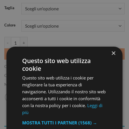
Taglia
Colore
ATLANTA quantità
×
AGGIUNGI AL CARRELLO
Questo sito web utilizza
COD:
4099
cookie
Categoria:
ZAINO
Questo sito web utilizza i cookie per
migliorare la tua esperienza di
Marchio:
SOL'S
navigazione. Utilizzando il nostro sito web
acconsenti a tutti i cookie in conformità
con la nostra policy per i cookie.
Leggi di
più
MOSTRA TUTTI I PARTNER
(1568) →